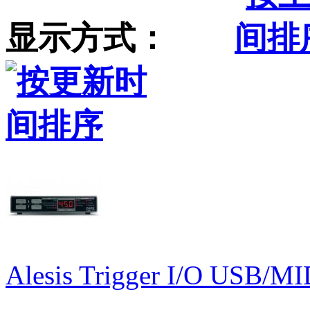
显示方式：
Alesis Trigger I/O US