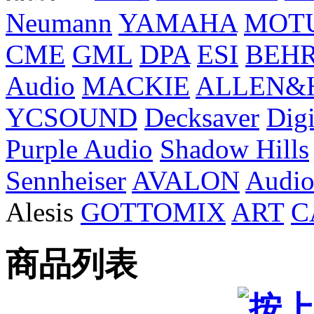
Neumann
YAMAHA
MOT
CME
GML
DPA
ESI
BEH
Audio
MACKIE
ALLEN&H
YCSOUND
Decksaver
Digi
Purple Audio
Shadow Hills
Sennheiser
AVALON
Audio
Alesis
GOTTOMIX
ART
C
商品列表